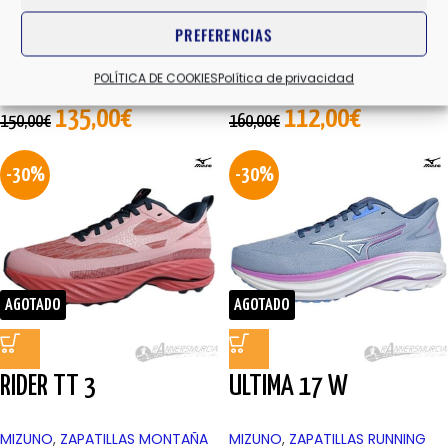
PREFERENCIAS
HOKA ONE ONE
,
ZAPATILLAS
MIZUNO
,
ZAPATILLAS RUNNING
RUNNING ENTRENO NEUTRA
MIXTA HOMBRE
,
ZAPATILLAS
POLÍTICA DE COOKIES
Política de privacidad
MUJER
RUNNING MIXTA MUJER
,
UNISEX
135,00
€
112,00
€
150,00
€
160,00
€
-30%
-30%
AGOTADO
AGOTADO
RIDER TT 3
ULTIMA 17 W
MIZUNO
,
ZAPATILLAS MONTAÑA
MIZUNO
,
ZAPATILLAS RUNNING