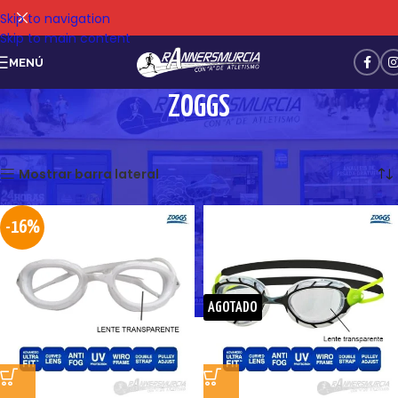
Skip to navigation
Skip to main content
MENÚ
ZOGGS
Mostrando los 2 resultados
Mostrar barra lateral
-16%
AGOTADO