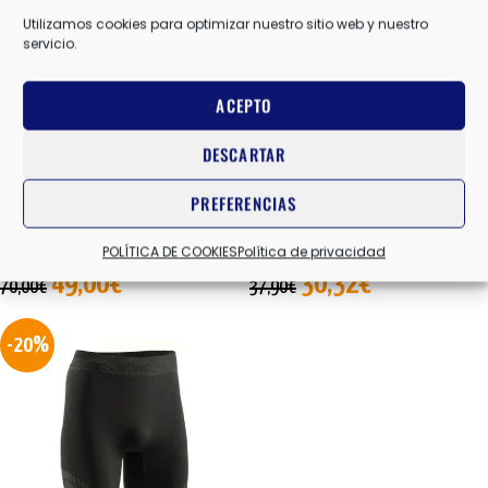
Utilizamos cookies para optimizar nuestro sitio web y nuestro
servicio.
ACEPTO
DESCARTAR
SOURCE TIGHT
FREEDOM SHORTS
PREFERENCIAS
BROOKS
,
MALLA LARGA HOMBRE
LURBEL
,
MALLA CORTA HOMBRE
POLÍTICA DE COOKIES
Política de privacidad
49,00
€
30,32
€
70,00
€
37,90
€
-20%