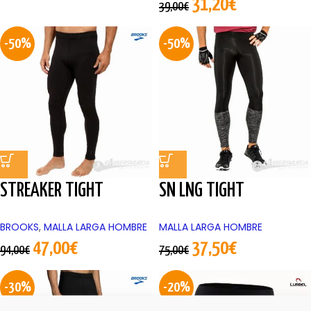
31,20
€
39,00
€
-50%
-50%
STREAKER TIGHT
SN LNG TIGHT
BROOKS
,
MALLA LARGA HOMBRE
MALLA LARGA HOMBRE
47,00
€
37,50
€
94,00
€
75,00
€
-30%
-20%