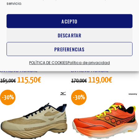
servicio.
ACEPTO
DESCARTAR
AGILITY PEAK 6
TIMP 6
PREFERENCIAS
POLÍTICA DE COOKIES
Política de privacidad
MERRELL
,
ZAPATILLAS MONTAÑA
ALTRA
,
ZAPATILLAS MONTAÑA
ENTRENO HOMBRE
ENTRENO HOMBRE
115,50
€
119,00
€
165,00
€
170,00
€
-30%
-30%