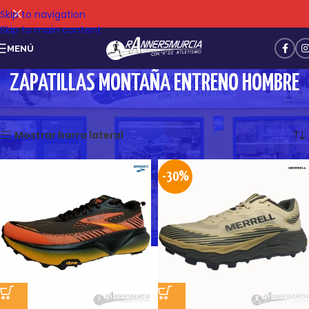
Skip to navigation
Skip to main content
MENÚ
ZAPATILLAS MONTAÑA ENTRENO HOMBRE
Mostrando 13–24 de 30 resultados
Mostrar barra lateral
-30%