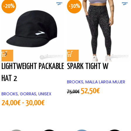
-20%
-30%
LIGHTWEIGHT PACKABLE
SPARK TIGHT W
HAT 2
BROOKS
,
MALLA LARGA MUJER
52,50
€
75,00
€
BROOKS
,
GORRAS
,
UNISEX
24,00
€
-
30,00
€