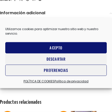
Información adicional
BROOKS
MARCAS
Utilizamos cookies para optimizar nuestro sitio web y nuestro
servicio.
10 USA
,
10.5 USA
,
11 USA
,
11.5 USA
,
12 USA
,
12.5 USA
,
13 USA
,
TALLA
ACEPTO
14 USA
,
8 USA
,
8.5 USA
,
9 USA
,
9.5 USA
DESCARTAR
MARRON/NARANJA
COLOR
PREFERENCIAS
POLÍTICA DE COOKIES
Política de privacidad
Valoraciones (0)
Productos relacionados