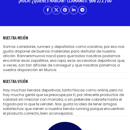
¡HOLA! ¿QUIERES HABLAR? LLÁMANOS: 968 272 700
NUESTRA MISIÓN
Somos corredores, runners y deportistas como vosotros, por eso nos
gusta disponer de buenos materiales para disfrutar de nuestra
afición. Rannersmurcia nació para que todos nosotros podamos
encontrar esas zapatillas, esa ropa, esos accesorios deportivos que,
a veces, son tan difíciles de conseguir y que nosotros ponemos a
vuestra disposición en Murcia.
NUESTRA VISIÓN
Hay muchas tiendas deportivas, tanto físicas como online, pero no
hay mucha gente que se preocupe por tí, por ofrecerte productos de
calidad sin mezclar con morralla, o sin pretender cobrarte hasta el
hígado por lo que te venden. Nos gusta la idea de tener amigos
satisfechos que vienen a nuestra tienda running porque encuentran
el producto correcto, bien aconsejados.