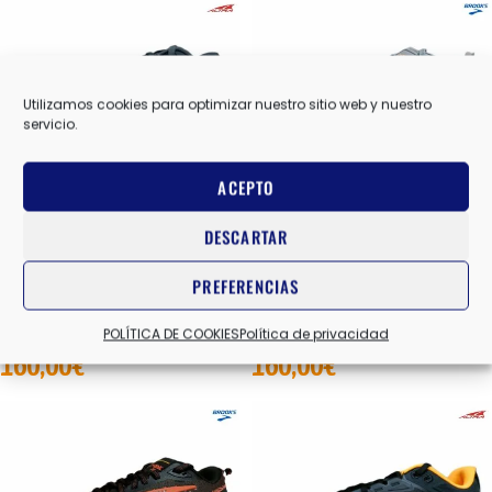
Utilizamos cookies para optimizar nuestro sitio web y nuestro
servicio.
ACEPTO
DESCARTAR
TORIN 9 W
CASCADIA 20 W
PREFERENCIAS
ALTRA
,
ZAPATILLAS RUNNING
BROOKS
,
ZAPATILLAS MONTAÑA
ENTRENO NEUTRA MUJER
ENTRENO MUJER
POLÍTICA DE COOKIES
Política de privacidad
160,00
€
160,00
€