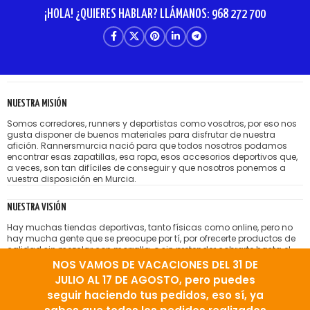
¡HOLA! ¿QUIERES HABLAR? LLÁMANOS: 968 272 700
NUESTRA MISIÓN
Somos corredores, runners y deportistas como vosotros, por eso nos
gusta disponer de buenos materiales para disfrutar de nuestra
afición. Rannersmurcia nació para que todos nosotros podamos
encontrar esas zapatillas, esa ropa, esos accesorios deportivos que,
a veces, son tan difíciles de conseguir y que nosotros ponemos a
vuestra disposición en Murcia.
NUESTRA VISIÓN
Hay muchas tiendas deportivas, tanto físicas como online, pero no
hay mucha gente que se preocupe por tí, por ofrecerte productos de
calidad sin mezclar con morralla, o sin pretender cobrarte hasta el
hígado por lo que te venden. Nos gusta la idea de tener amigos
NOS VAMOS DE VACACIONES DEL 31 DE
satisfechos que vienen a nuestra tienda running porque encuentran
JULIO AL 17 DE AGOSTO, pero puedes
el producto correcto, bien aconsejados.
seguir haciendo tus pedidos, eso sí, ya