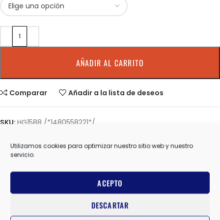
AÑADIR AL CARRITO
Comparar
Añadir a la lista de deseos
SKU:
HG1588 /*1480558221*/
Categorías:
COMPRESIÓN MALLA CORTA MUJER
,
SPORT HG
Utilizamos cookies para optimizar nuestro sitio web y nuestro
Share:
servicio.
Información adicional
ACEPTO
0,00 kg
PESO
DESCARTAR