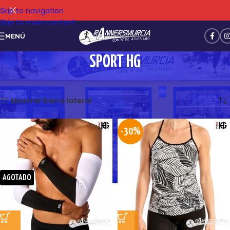
Skip to navigation
Skip to main content
MENÚ
SPORT HG
Mostrando 13–19 de 19 resultados
Mostrar barra lateral
-30%
AGOTADO