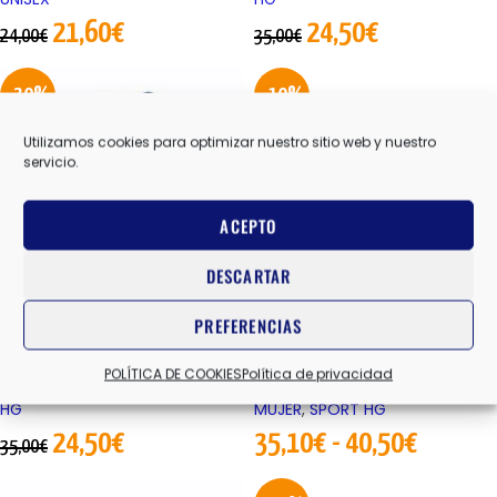
21,60
€
24,50
€
24,00
€
35,00
€
-30%
-10%
Utilizamos cookies para optimizar nuestro sitio web y nuestro
servicio.
ACEPTO
AGOTADO
AGOTADO
DESCARTAR
PREFERENCIAS
CREST W
KERRY W
POLÍTICA DE COOKIES
Política de privacidad
CAMISETA M/C MUJER
,
SPORT
COMPRESIÓN MALLA CORTA
HG
MUJER
,
SPORT HG
24,50
€
35,10
€
-
40,50
€
35,00
€