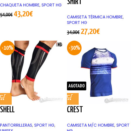
SHIRT
CHAQUETA HOMBRE
,
SPORT HG
43,20
€
54,00
€
CAMISETA TÉRMICA HOMBRE
,
SPORT HG
27,20
€
34,00
€
-10%
-30%
AGOTADO
SHELL
CREST
PANTORRILLERAS
,
SPORT HG
,
CAMISETA M/C HOMBRE
,
SPORT
UNISEX
HG