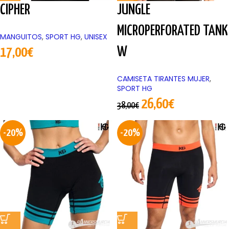
CIPHER
JUNGLE
MICROPERFORATED TANK
MANGUITOS
,
SPORT HG
,
UNISEX
W
17,00
€
CAMISETA TIRANTES MUJER
,
SPORT HG
26,60
€
38,00
€
-20%
-20%