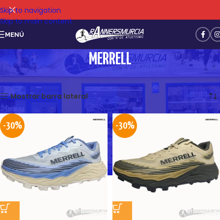
Skip to navigation
Skip to main content
MENÚ
MERRELL
Mostrando los 12 resultados
Mostrar barra lateral
-30%
-30%