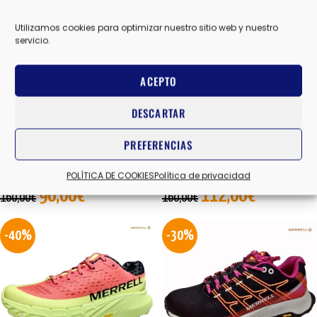
Utilizamos cookies para optimizar nuestro sitio web y nuestro
servicio.
ACEPTO
DESCARTAR
AGILITY PEAK 5
PROMORPH 3D
PREFERENCIAS
MERRELL
,
ZAPATILLAS MONTAÑA
MERRELL
,
ZAPATILLAS MONTAÑA
ENTRENO HOMBRE
ENTRENO HOMBRE
POLÍTICA DE COOKIES
Política de privacidad
96,00
€
112,00
€
160,00
€
160,00
€
-40%
-30%