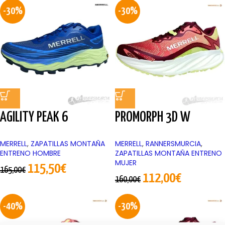
-30%
-30%
AGILITY PEAK 6
PROMORPH 3D W
MERRELL
,
ZAPATILLAS MONTAÑA
MERRELL
,
RANNERSMURCIA
,
ENTRENO HOMBRE
ZAPATILLAS MONTAÑA ENTRENO
MUJER
115,50
€
165,00
€
112,00
€
160,00
€
-40%
-30%