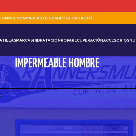
CONÓCENOS
MARCAS
TIENDA
BLOG
CONTACTO
ATILLAS
MARCAS
HIDRATACIÓN
ROPA
RECUPERACIÓN
ACCESORIOS
NU
IMPERMEABLE HOMBRE
ado productos que coincidan con tu selección.