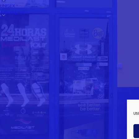
UNISEX
ZAPATILLAS
¡LO MÁS DESTACADO!
Flow HOOD
38,40
€
48,00
€
Aero JACKET
63,00
€
90,00
€
Training MID 3P
Uti
15,00
€