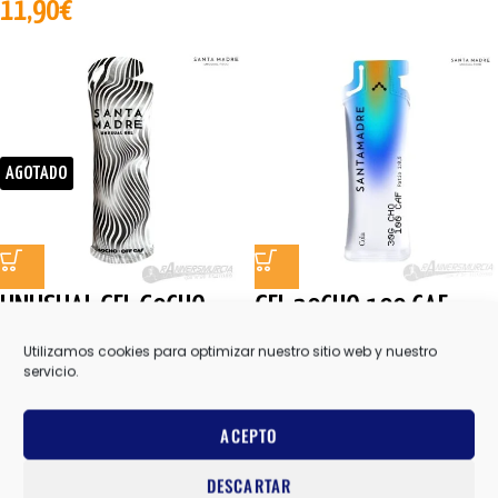
11,90
€
AGOTADO
UNUSUAL GEL 60CHO
GEL 30CHO 100 CAF
OFF CAF
Utilizamos cookies para optimizar nuestro sitio web y nuestro
GELES
,
SANTA MADRE
servicio.
3,20
€
GELES
,
SANTA MADRE
ACEPTO
4,90
€
DESCARTAR