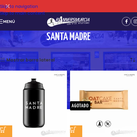
Skip to navigation
Skip to main content
MENÚ
SANTA MADRE
Mostrando los 9 resultados
Mostrar barra lateral
AGOTADO