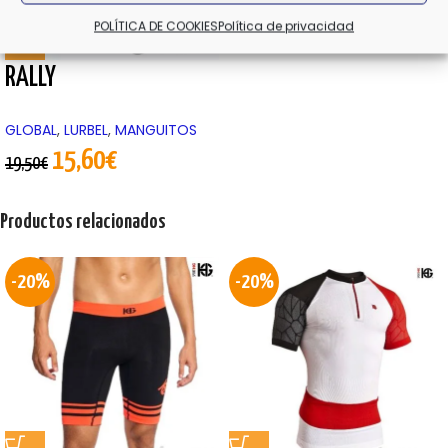
AGOTADO
POLÍTICA DE COOKIES
Política de privacidad
RALLY
GLOBAL
,
LURBEL
,
MANGUITOS
15,60
€
19,50
€
Productos relacionados
-20%
-20%