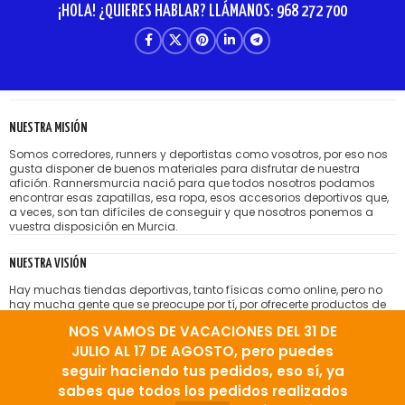
¡HOLA! ¿QUIERES HABLAR? LLÁMANOS: 968 272 700
NUESTRA MISIÓN
Somos corredores, runners y deportistas como vosotros, por eso nos
gusta disponer de buenos materiales para disfrutar de nuestra
afición. Rannersmurcia nació para que todos nosotros podamos
encontrar esas zapatillas, esa ropa, esos accesorios deportivos que,
a veces, son tan difíciles de conseguir y que nosotros ponemos a
vuestra disposición en Murcia.
NUESTRA VISIÓN
Hay muchas tiendas deportivas, tanto físicas como online, pero no
hay mucha gente que se preocupe por tí, por ofrecerte productos de
calidad sin mezclar con morralla, o sin pretender cobrarte hasta el
NOS VAMOS DE VACACIONES DEL 31 DE
hígado por lo que te venden. Nos gusta la idea de tener amigos
satisfechos que vienen a nuestra tienda running porque encuentran
JULIO AL 17 DE AGOSTO, pero puedes
el producto correcto, bien aconsejados.
seguir haciendo tus pedidos, eso sí, ya
sabes que todos los pedidos realizados