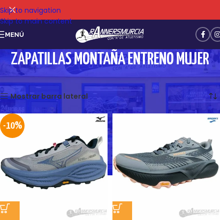
Skip to navigation
Skip to main content
MENÚ
ZAPATILLAS MONTAÑA ENTRENO MUJER
Mostrando 13–24 de 32 resultados
Mostrar barra lateral
-10%