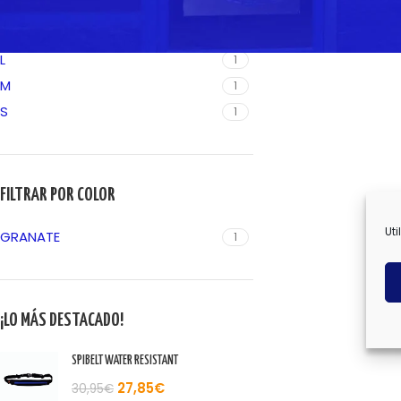
FILTRAR POR TALLA
L
1
M
1
S
1
FILTRAR POR COLOR
Uti
GRANATE
1
¡LO MÁS DESTACADO!
SPIBELT WATER RESISTANT
27,85
€
30,95
€