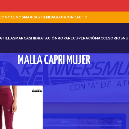
CONÓCENOS
MARCAS
TIENDA
BLOG
CONTACTO
ATILLAS
MARCAS
HIDRATACIÓN
ROPA
RECUPERACIÓN
ACCESORIOS
NU
MALLA CAPRI MUJER
Mostrar
9
12