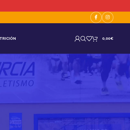
TRICIÓN
0,00
€
18
24