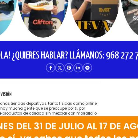
OLA! ¿QUIERES HABLAR? LLÁMANOS: 968 272 
 VISIÓN
has tiendas deportivas, tanto físicas como online,
 hay mucha gente que se preocupe por tí, por
te productos de calidad sin mezclar con morralla, o
tender cobrarte hasta el hígado por lo que te venden.
 DEL 31 DE JULIO AL 17 DE AG
ta la idea de tener amigos satisfechos que vienen a
 tienda running porque encuentran el producto
o, bien aconsejados.