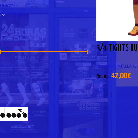
UNISEX
ZAPATILLAS
FILTRAR POR PRECIO
3/4 TIGHTS R
DIADORA
,
MALLA C
Precio:
40€
—
50€
FILTRAR
42,00
€
60,00
€
FILTRAR POR MARCA
DIADORA
1