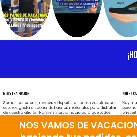
¡H
NUESTRA MISIÓN
NUESTRA
Somos corredores, runners y deportistas como vosotros, por
Hay muc
eso nos gusta disponer de buenos materiales para disfrutar
pero no
de nuestra afición. Rannersmurcia nació para que todos
ofrecer
nosotros podamos encontrar esas zapatillas, esa ropa,
sin pre
NOS VAMOS DE VACACIONES
esos accesorios deportivos que, a veces, son tan difíciles
Nos gus
de conseguir y que nosotros ponemos a vuestra
nuestra
disposición en Murcia.
correct