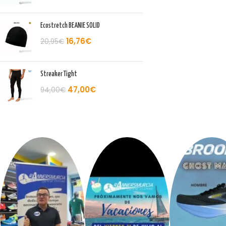
Ecostretch BEANIE SOLID
16,76
€
20,95
€
Streaker Tight
47,00
€
94,00
€