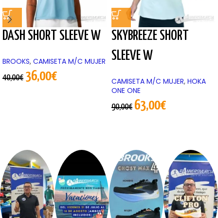
DASH SHORT SLEEVE W
SKYBREEZE SHORT
SLEEVE W
BROOKS
,
CAMISETA M/C MUJER
36,00
€
40,00
€
CAMISETA M/C MUJER
,
HOKA
ONE ONE
63,00
€
90,00
€