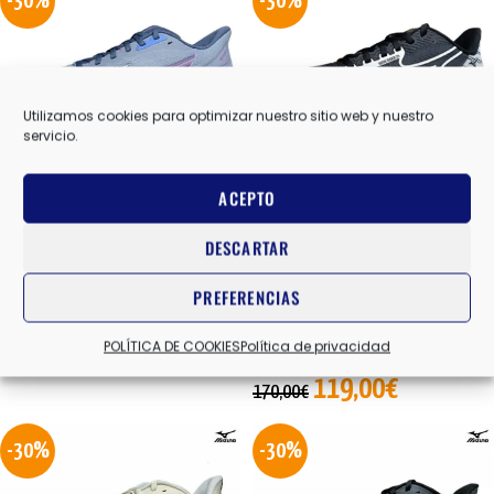
-30%
-30%
Utilizamos cookies para optimizar nuestro sitio web y nuestro
servicio.
AGOTADO
ACEPTO
ULTIMA 17 W
RIDER 29 UNISEX
DESCARTAR
MIZUNO
,
ZAPATILLAS RUNNING
MIZUNO
,
ZAPATILLAS RUNNING
PREFERENCIAS
ENTRENO NEUTRA MUJER
ENTRENO NEUTRA HOMBRE
,
ZAPATILLAS RUNNING ENTRENO
98,00
€
POLÍTICA DE COOKIES
Política de privacidad
140,00
€
NEUTRA MUJER
119,00
€
170,00
€
-30%
-30%