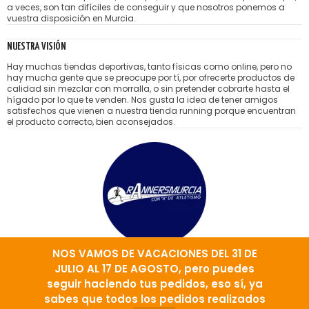
a veces, son tan difíciles de conseguir y que nosotros ponemos a
vuestra disposición en Murcia.
NUESTRA VISIÓN
Hay muchas tiendas deportivas, tanto físicas como online, pero no
hay mucha gente que se preocupe por tí, por ofrecerte productos de
calidad sin mezclar con morralla, o sin pretender cobrarte hasta el
hígado por lo que te venden. Nos gusta la idea de tener amigos
satisfechos que vienen a nuestra tienda running porque encuentran
el producto correcto, bien aconsejados.
NOS VAMOS DE VACACIONES DEL 31 DE
JULIO AL 17 DE AGOSTO, pero puedes
TIENDA
NOSOTROS
CONTACTO
MARCAS
AVISO LEGAL
seguir haciendo tus pedidos, eso sí, ya
sabes que todos los pedidos realizados
PRIVACIDAD Y COOKIES
CONDICIONES DE VENTA