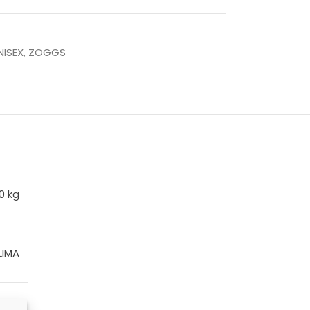
NISEX
,
ZOGGS
0 kg
LIMA