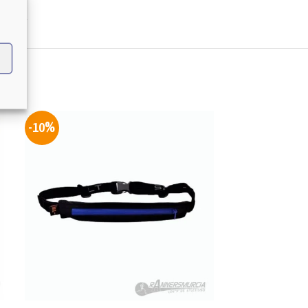
GGS
-10%