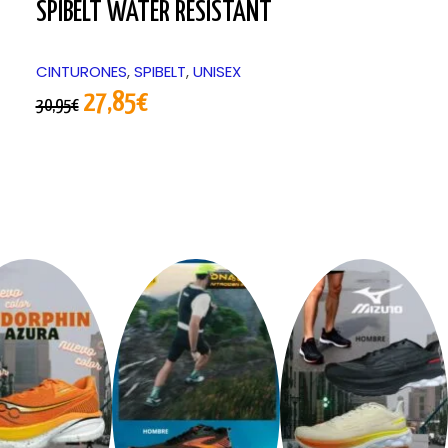
SPIBELT WATER RESISTANT
ZERO MANG
CINTURONES
,
SPIBELT
,
UNISEX
MANGUITOS
,
S
27,85
€
16,30
€
-
19
30,95
€