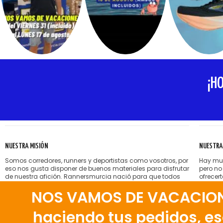
¡H
NUESTRA MISIÓN
NUESTRA
Somos corredores, runners y deportistas como vosotros, por
Hay muc
eso nos gusta disponer de buenos materiales para disfrutar
pero no
de nuestra afición. Rannersmurcia nació para que todos
ofrecer
nosotros podamos encontrar esas zapatillas, esa ropa,
sin pre
NOS VAMOS DE VACACIONES
esos accesorios deportivos que, a veces, son tan difíciles
Nos gus
de conseguir y que nosotros ponemos a vuestra
nuestra
disposición en Murcia.
correct
haciendo tus pedidos, eso