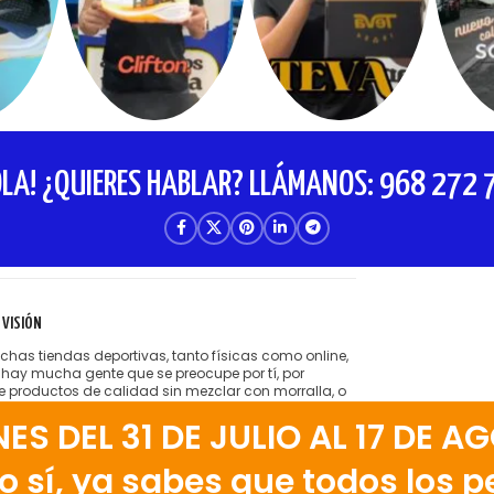
OLA! ¿QUIERES HABLAR? LLÁMANOS: 968 272 
 VISIÓN
has tiendas deportivas, tanto físicas como online,
 hay mucha gente que se preocupe por tí, por
te productos de calidad sin mezclar con morralla, o
tender cobrarte hasta el hígado por lo que te venden.
 DEL 31 DE JULIO AL 17 DE AG
ta la idea de tener amigos satisfechos que vienen a
 tienda running porque encuentran el producto
o, bien aconsejados.
 sí, ya sabes que todos los pe