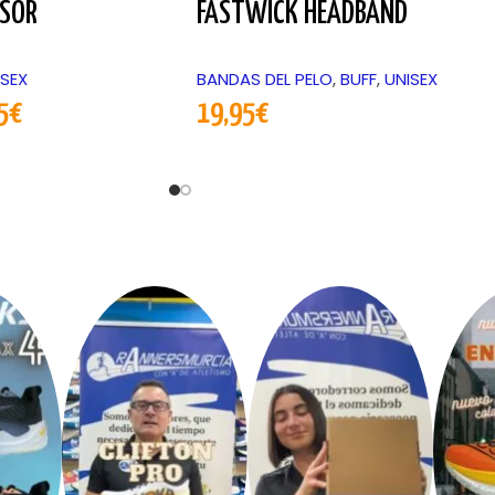
ISOR
FASTWICK HEADBAND
ISEX
BANDAS DEL PELO
,
BUFF
,
UNISEX
5
€
19,95
€