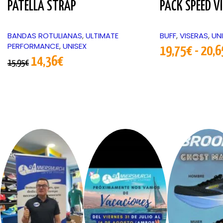
PATELLA STRAP
PACK SPEED V
BANDAS ROTULIANAS
,
ULTIMATE
BUFF
,
VISERAS
,
UN
PERFORMANCE
,
UNISEX
19,75
€
-
20,6
14,36
€
15,95
€