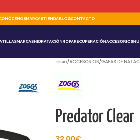
CONÓCENOS
MARCAS
TIENDA
BLOG
CONTACTO
ATILLAS
MARCAS
HIDRATACIÓN
ROPA
RECUPERACIÓN
ACCESORIOS
NU
Inicio
ACCESORIOS
GAFAS DE NATAC
Predator Clear
32,00
€