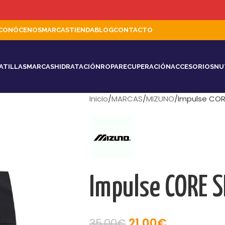
CONÓCENOS
MARCAS
TIENDA
BLOG
CONTACTO
ATILLAS
MARCAS
HIDRATACIÓN
ROPA
RECUPERACIÓN
ACCESORIOS
NU
Inicio
MARCAS
MIZUNO
Impulse COR
Impulse CORE 
21,00
€
35,00
€