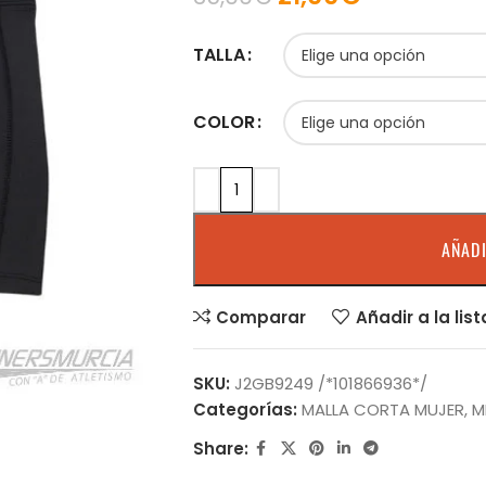
TALLA
COLOR
AÑADI
Comparar
Añadir a la lis
SKU:
J2GB9249 /*101866936*/
Categorías:
MALLA CORTA MUJER
,
M
Share: