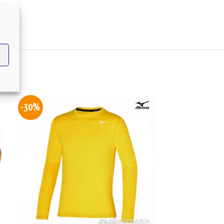
UNO
-30%
-30%