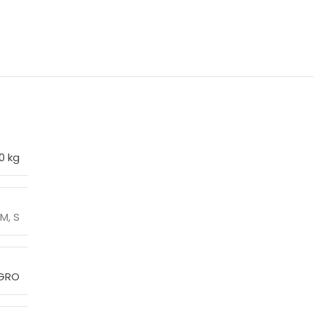
0 kg
M
,
S
GRO