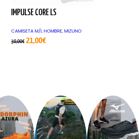
IMPULSE CORE LS
MEN PREMIU
CAMISETA M/L HOMBRE
,
MIZUNO
CAMISETA TIR
CAMISETA TIR
21,00
€
30,00
€
UNISEX
17,50
25,00
€