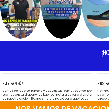
¡H
NUESTRA MISIÓN
NUESTRA
Somos corredores, runners y deportistas como vosotros, por
Hay muc
eso nos gusta disponer de buenos materiales para disfrutar
pero no
de nuestra afición. Rannersmurcia nació para que todos
ofrecer
nosotros podamos encontrar esas zapatillas, esa ropa,
sin pre
NOS VAMOS DE VACACIONES
esos accesorios deportivos que, a veces, son tan difíciles
Nos gus