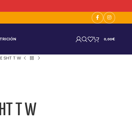
TRICIÓN
0,00
€
E SHT T W
SHT T W