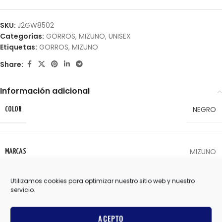
SKU:
J2GW8502
Categorías:
GORROS
,
MIZUNO
,
UNISEX
Etiquetas:
GORROS
,
MIZUNO
Share:
Información adicional
NEGRO
COLOR
MIZUNO
MARCAS
Valoraciones (0)
Utilizamos cookies para optimizar nuestro sitio web y nuestro
servicio.
ACEPTO
Productos relacionados