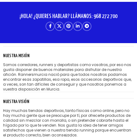
¡HOLA! ¿QUIERES HABLAR? LLÁMANOS: 968 272 700
NUESTRA MISIÓN
Somos corredores, runners y deportistas como vosotros, por eso nos
gusta disponer de buenos materiales para disfrutar de nuestra
afición. Rannersmurcia nació para que todos nosotros podamos
encontrar esas zapatillas, esa ropa, esos accesorios deportivos que,
a veces, son tan difíciles de conseguir y que nosotros ponemos a
vuestra disposición en Murcia.
NUESTRA VISIÓN
Hay muchas tiendas deportivas, tanto físicas como online, pero no
hay mucha gente que se preocupe por tí, por ofrecerte productos de
calidad sin mezclar con morralla, o sin pretender cobrarte hasta el
hígado por lo que te venden. Nos gusta la idea de tener amigos
satisfechos que vienen a nuestra tienda running porque encuentran
el producto correcto, bien aconsejados.