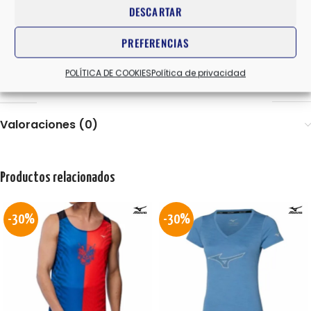
DESCARTAR
L
,
M
,
S
,
XL
TALLA
PREFERENCIAS
POLÍTICA DE COOKIES
Política de privacidad
AZUL
COLOR
Valoraciones (0)
Productos relacionados
-30%
-30%