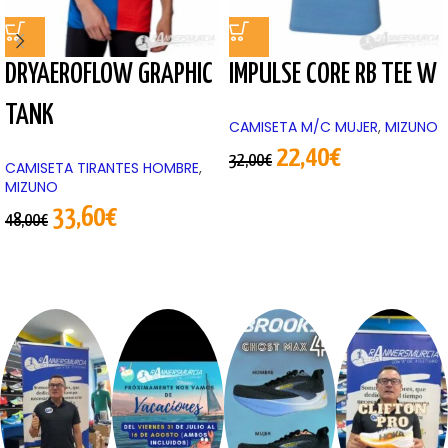
DRYAEROFLOW GRAPHIC
IMPULSE CORE RB TEE W
TANK
CAMISETA M/C MUJER
,
MIZUNO
22,40
€
32,00
€
CAMISETA TIRANTES HOMBRE
,
MIZUNO
33,60
€
48,00
€