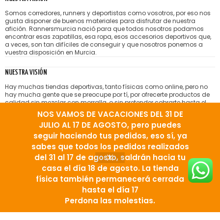
Somos corredores, runners y deportistas como vosotros, por eso nos
gusta disponer de buenos materiales para disfrutar de nuestra
afición. Rannersmurcia nació para que todos nosotros podamos
encontrar esas zapatillas, esa ropa, esos accesorios deportivos que,
a veces, son tan difíciles de conseguir y que nosotros ponemos a
vuestra disposición en Murcia.
NUESTRA VISIÓN
Hay muchas tiendas deportivas, tanto físicas como online, pero no
hay mucha gente que se preocupe por tí, por ofrecerte productos de
calidad sin mezclar con morralla, o sin pretender cobrarte hasta el
hígado por lo que te venden. Nos gusta la idea de tener amigos
NOS VAMOS DE VACACIONES DEL 31 DE
satisfechos que vienen a nuestra tienda running porque encuentran
JULIO AL 17 DE AGOSTO, pero puedes
el producto correcto, bien aconsejados.
seguir haciendo tus pedidos, eso sí, ya
sabes que todos los pedidos realizados
del 31 al 17 de agosto, saldrán hacia tu
casa el día 18 de agosto. La tienda
física también permanecerá cerrada
hasta el día 17
Perdona las molestias.
sta de deseos
Tienda
Carro
Mi cuenta