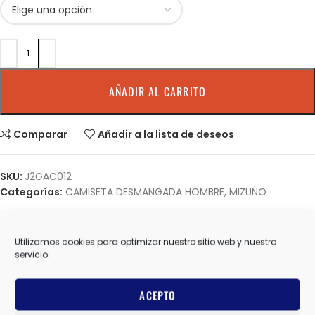
AÑADIR AL CARRITO
Comparar
Añadir a la lista de deseos
SKU:
J2GAC012
Categorías:
CAMISETA DESMANGADA HOMBRE
,
MIZUNO
Share:
Utilizamos cookies para optimizar nuestro sitio web y nuestro
Información adicional
servicio.
MIZUNO
MARCAS
ACEPTO