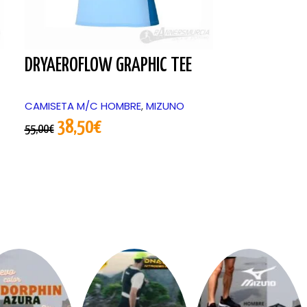
DRYAEROFLOW GRAPHIC TEE
REBELLION 
CAMISETA M/C HOMBRE
,
MIZUNO
MIZUNO
,
ZAPAT
HOMBRE
38,50
€
55,00
€
98,0
140,00
€