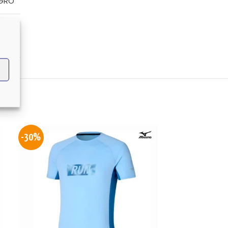
GRO
UNO
-30%
-30%