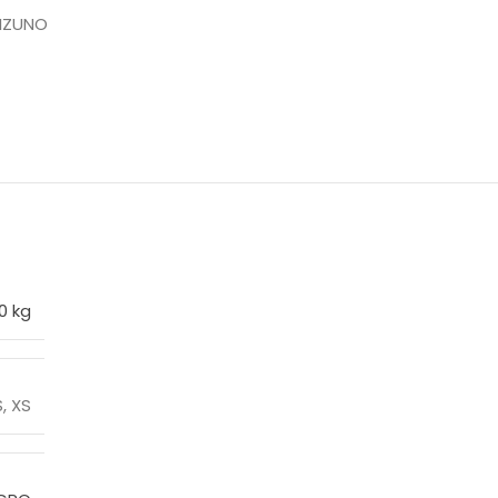
IZUNO
0 kg
S
,
XS