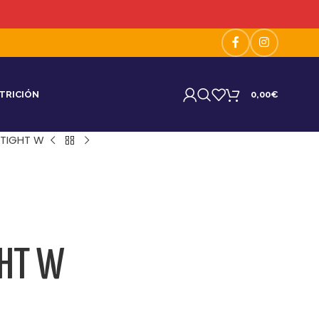
TRICIÓN
0,00
€
 TIGHT W
GHT W