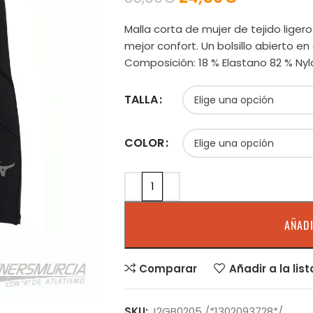
Malla corta de mujer de tejido liger
mejor confort. Un bolsillo abierto en
Composición: 18 % Elastano 82 % Nyl
TALLA
COLOR
AÑADI
Comparar
Añadir a la lis
SKU:
J2GB0205 /*1302093728*/