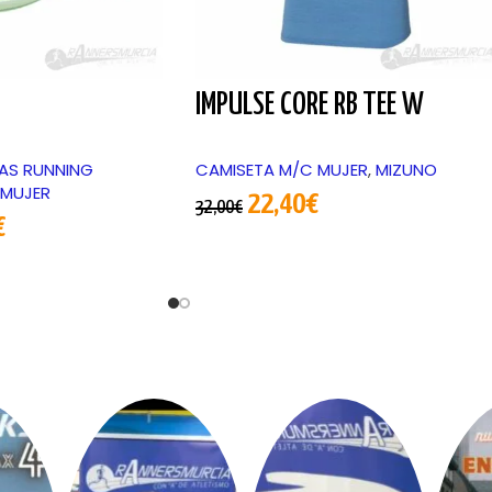
IMPULSE CORE RB TEE W
LAS RUNNING
CAMISETA M/C MUJER
,
MIZUNO
 MUJER
22,40
€
32,00
€
€