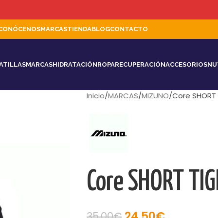
CONÓCENOS
MARCAS
TIENDA
BLOG
CONTACTO
ATILLAS
MARCAS
HIDRATACIÓN
ROPA
RECUPERACIÓN
ACCESORIOS
NU
Inicio
MARCAS
MIZUNO
Core SHORT
Core SHORT TI
24,50
€
35,00
€