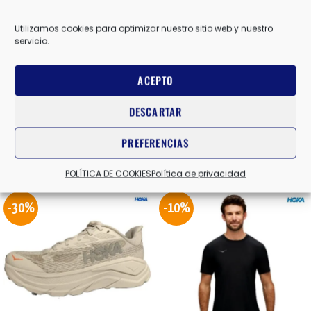
7 USA
,
7.5 USA
,
8 USA
,
8.5 USA
,
9 USA
,
9.5 USA
TALLA
Utilizamos cookies para optimizar nuestro sitio web y nuestro
servicio.
AZUL COBALTO
COLOR
ACEPTO
DESCARTAR
Valoraciones (0)
PREFERENCIAS
Productos relacionados
POLÍTICA DE COOKIES
Política de privacidad
-30%
-10%