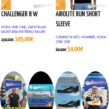
CHALLENGER 8 W
AIROLITE RUN SHORT
SLEEVE
HOKA ONE ONE
,
ZAPATILLAS
MONTAÑA ENTRENO MUJER
CAMISETA M/C HOMBRE
,
HOKA
105,00
€
150,00
€
ONE ONE
54,00
€
60,00
€