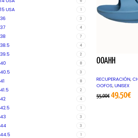
14 USA
6
15 USA
1
36
3
37
4
38
7
38.5
4
39.5
2
OOAHH
40
8
40.5
3
RECUPERACIÓN
,
CH
41
8
OOFOS
,
UNISEX
41.5
2
49,50
€
55,00
€
42
4
42.5
1
43
3
44
3
44.5
1