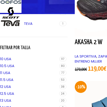
OOFOS
3
SCOTT
1
TEVA
1
AKASHA 2 W
FILTRAR POR TALLA
LA SPORTIVA
,
ZAPA
10 USA
117
ENTRENO MUJER
10.5 USA
80
119,00
€
170,00
€
11 USA
77
11.5 USA
53
12 USA
-10%
38
12.5 USA
24
13 USA
20