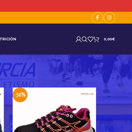
TRICIÓN
0,00
€
18
24
-30%