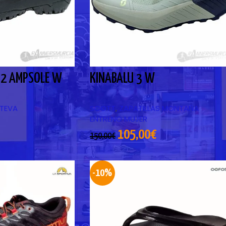
T2 AMPSOLE W
KINABALU 3 W
TEVA
SCOTT
,
ZAPATILLAS MONTAÑA
ENTRENO MUJER
105,00
€
150,00
€
-10%