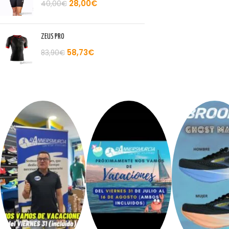
28,00
€
40,00
€
ZEUS PRO
58,73
€
83,90
€