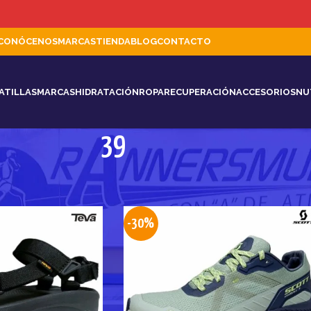
CONÓCENOS
MARCAS
TIENDA
BLOG
CONTACTO
ATILLAS
MARCAS
HIDRATACIÓN
ROPA
RECUPERACIÓN
ACCESORIOS
NU
39
Mostrar
9
12
-30%