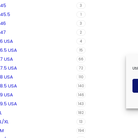
45
3
45.5
1
46
3
47
2
6 USA
4
6.5 USA
15
7 USA
66
7.5 USA
72
Uti
8 USA
110
8.5 USA
140
9 USA
146
9.5 USA
143
L
182
L/XL
13
M
194