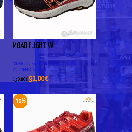
MOAB FLIGHT W
MERRELL
,
ZAPATILLAS MONTAÑA
ENTRENO MUJER
91,00
€
130,00
€
-30%