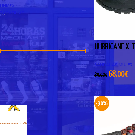
UNISEX
ZAPATILLAS
FILTRAR POR PRECIO
HURRICANE XL
SANDALIAS MUJER
,
Precio:
40€
—
130€
FILTRAR
68,00
€
85,00
€
FILTRAR POR MARCA
-30%
LA SPORTIVA
2
MERRELL
1