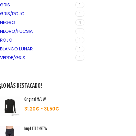
GRIS
1
GRIS/ROJO
1
NEGRO
4
NEGRO/FUCSIA
1
ROJO
1
BLANCO LUNAR
1
VERDE/GRIS
1
¡LO MÁS DESTACADO!
Original M/L W
31,20
€
-
31,50
€
Impt FIT SHRT W