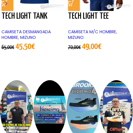
TECH LIGHT TANK
TECH LIGHT TEE
CAMISETA DESMANGADA
CAMISETA M/C HOMBRE
,
HOMBRE
,
MIZUNO
MIZUNO
45,50
€
49,00
€
65,00
€
70,00
€