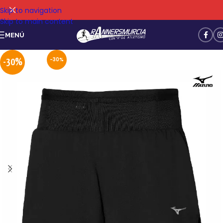
Skip to navigation
Skip to main content
MENÚ
-30%
-30%