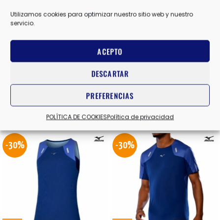
L
,
M
,
S
TALLA
Utilizamos cookies para optimizar nuestro sitio web y nuestro
servicio.
NEGRO
ACEPTO
COLOR
DESCARTAR
Valoraciones (0)
PREFERENCIAS
Productos relacionados
POLÍTICA DE COOKIES
Política de privacidad
-30%
-30%