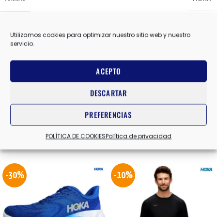
Utilizamos cookies para optimizar nuestro sitio web y nuestro
10 USA
,
10.5 USA
,
11 USA
,
8.5 USA
,
9 USA
,
9.5 USA
TALLA
servicio.
ACEPTO
BLANCO/LIMA
COLOR
DESCARTAR
Valoraciones (0)
PREFERENCIAS
POLÍTICA DE COOKIES
Política de privacidad
Productos relacionados
-30%
-10%