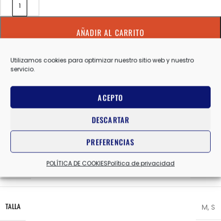
AÑADIR AL CARRITO
Utilizamos cookies para optimizar nuestro sitio web y nuestro
Comparar
Añadir a la lista de deseos
servicio.
SKU:
1122930
ACEPTO
Categorías:
CALCETINES RUNNING
,
HOKA ONE ONE
,
UNISEX
DESCARTAR
Share:
PREFERENCIAS
Información adicional
POLÍTICA DE COOKIES
Política de privacidad
HOKA
MARCAS
M
,
S
TALLA