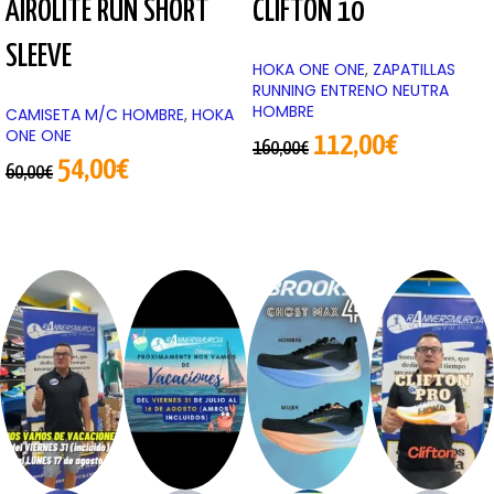
AIROLITE RUN SHORT
CLIFTON 10
SLEEVE
HOKA ONE ONE
,
ZAPATILLAS
RUNNING ENTRENO NEUTRA
HOMBRE
CAMISETA M/C HOMBRE
,
HOKA
ONE ONE
112,00
€
160,00
€
54,00
€
60,00
€