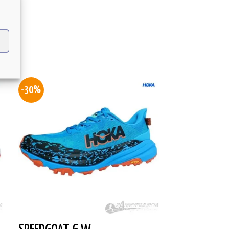
-30%
-28%