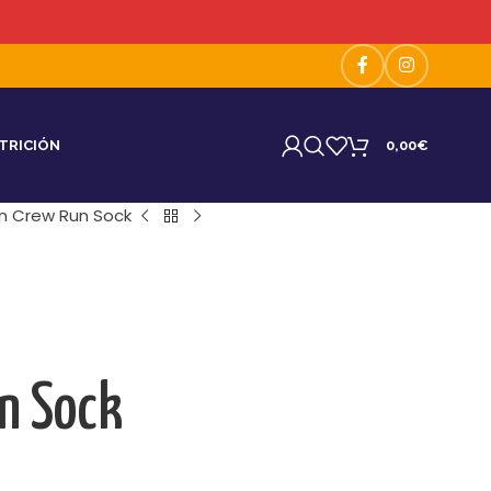
TRICIÓN
0,00
€
on Crew Run Sock
un Sock