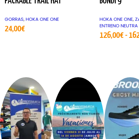
PACKABLE TRAIL HAT
BONDI 9
GORRAS
,
HOKA ONE ONE
HOKA ONE ONE
,
Z
ENTRENO NEUTRA
24,00
€
126,00
€
-
162