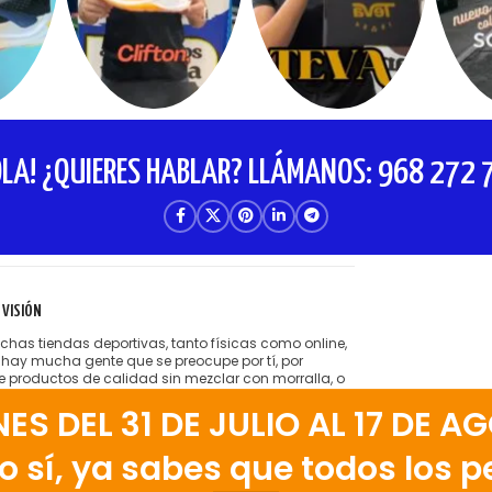
OLA! ¿QUIERES HABLAR? LLÁMANOS: 968 272 
 VISIÓN
has tiendas deportivas, tanto físicas como online,
 hay mucha gente que se preocupe por tí, por
te productos de calidad sin mezclar con morralla, o
tender cobrarte hasta el hígado por lo que te venden.
 DEL 31 DE JULIO AL 17 DE AG
ta la idea de tener amigos satisfechos que vienen a
 tienda running porque encuentran el producto
o, bien aconsejados.
 sí, ya sabes que todos los pe