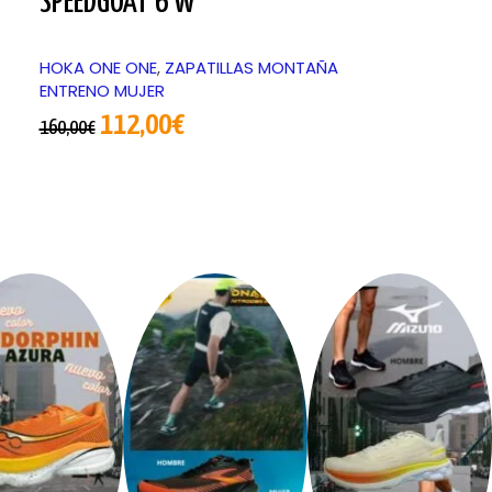
SPEEDGOAT 6 W
AIROLITE R
HOKA ONE ONE
,
ZAPATILLAS MONTAÑA
CAMISETA M/C
ENTRENO MUJER
42,00
€
-
54
112,00
€
160,00
€