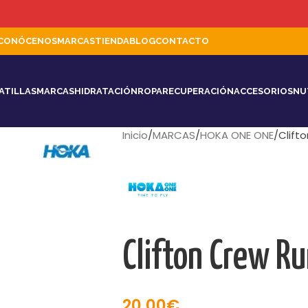
CONÓCENOS
MARCAS
TIENDA
BLOG
CONTACTO
ATILLAS
MARCAS
HIDRATACIÓN
ROPA
RECUPERACIÓN
ACCESORIOS
NU
Inicio
MARCAS
HOKA ONE ONE
Clift
Clifton Crew R
20,00
€