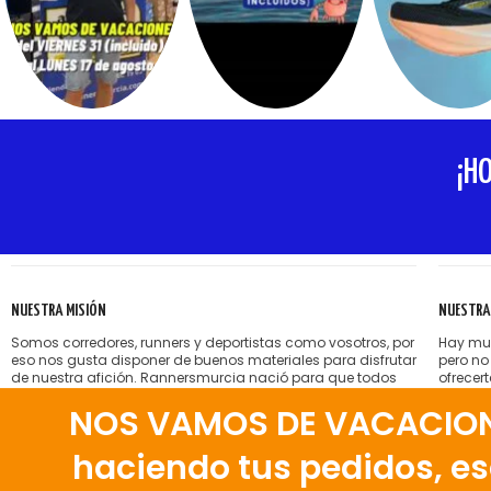
¡H
NUESTRA MISIÓN
NUESTRA
Somos corredores, runners y deportistas como vosotros, por
Hay muc
eso nos gusta disponer de buenos materiales para disfrutar
pero no
de nuestra afición. Rannersmurcia nació para que todos
ofrecer
nosotros podamos encontrar esas zapatillas, esa ropa,
sin pre
NOS VAMOS DE VACACIONES
esos accesorios deportivos que, a veces, son tan difíciles
Nos gus
de conseguir y que nosotros ponemos a vuestra
nuestra
disposición en Murcia.
correct
haciendo tus pedidos, eso