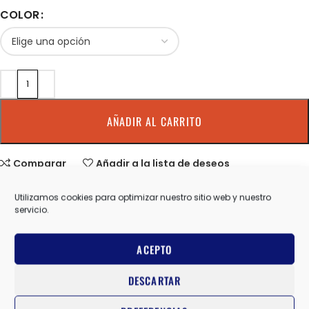
COLOR
AÑADIR AL CARRITO
Comparar
Añadir a la lista de deseos
Utilizamos cookies para optimizar nuestro sitio web y nuestro
SKU:
1155113
servicio.
Categorías:
HOKA ONE ONE
,
ZAPATILLAS RUNNING ENTRENO
NEUTRA MUJER
ACEPTO
Share:
DESCARTAR
Información adicional