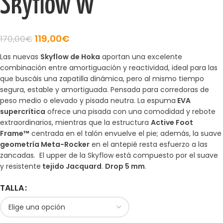
Skyflow W
119,00
€
170,00
€
Las nuevas
Skyflow de Hoka
aportan una excelente
combinación entre amortiguación y reactividad, ideal para las
que buscáis una zapatilla dinámica, pero al mismo tiempo
segura, estable y amortiguada. Pensada para corredoras de
peso medio o elevado y pisada neutra. La espuma
EVA
supercrítica
ofrece una pisada con una comodidad y rebote
extraordinarios, mientras que la estructura
Active Foot
Frame™
centrada en el talón envuelve el pie; además, la suave
geometría Meta-Rocker
en el antepié resta esfuerzo a las
zancadas. El upper de la Skyflow está compuesto por el suave
y resistente
tejido Jacquard
.
Drop 5 mm
.
TALLA