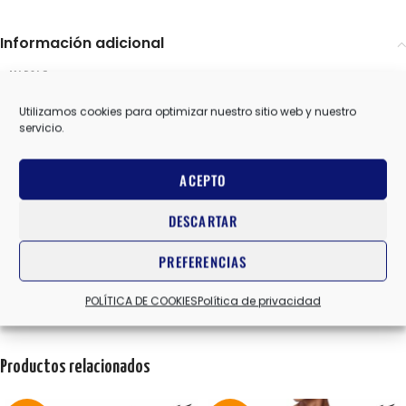
Información adicional
MIZUNO
MARCAS
Utilizamos cookies para optimizar nuestro sitio web y nuestro
servicio.
10 USA
,
10.5 USA
,
11 USA
,
11.5 USA
,
12 USA
,
8 USA
,
8.5 USA
,
TALLA
9 USA
,
9.5 USA
ACEPTO
DESCARTAR
AZUL MARINO/ROJO
,
AZUL/AMARILLO
COLOR
PREFERENCIAS
Valoraciones (0)
POLÍTICA DE COOKIES
Política de privacidad
Productos relacionados