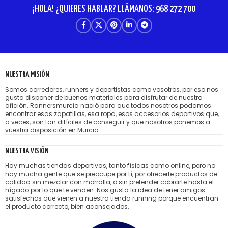
¡HOLA! ¿QUIERES HABLAR? LLÁMANOS: 968 272 700
NUESTRA MISIÓN
Somos corredores, runners y deportistas como vosotros, por eso nos
gusta disponer de buenos materiales para disfrutar de nuestra
afición. Rannersmurcia nació para que todos nosotros podamos
encontrar esas zapatillas, esa ropa, esos accesorios deportivos que,
a veces, son tan difíciles de conseguir y que nosotros ponemos a
vuestra disposición en Murcia.
NUESTRA VISIÓN
Hay muchas tiendas deportivas, tanto físicas como online, pero no
hay mucha gente que se preocupe por tí, por ofrecerte productos de
calidad sin mezclar con morralla, o sin pretender cobrarte hasta el
hígado por lo que te venden. Nos gusta la idea de tener amigos
satisfechos que vienen a nuestra tienda running porque encuentran
el producto correcto, bien aconsejados.