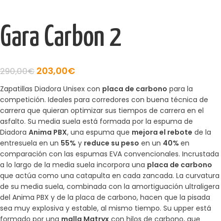
Gara Carbon 2
203,00
€
290,00
€
Zapatillas Diadora Unisex con
placa de carbono
para la
competición. Ideales para corredores con buena técnica de
carrera que quieran optimizar sus tiempos de carrera en el
asfalto. Su media suela está formada por la espuma de
Diadora
Anima PBX
, una espuma que
mejora el rebote
de la
entresuela en un
55%
y
reduce su peso
en un
40%
en
comparación con las espumas EVA convencionales. Incrustada
a lo largo de la media suela incorpora una
placa de carbono
que actúa como una catapulta en cada zancada. La curvatura
de su media suela, combinada con la amortiguación ultraligera
del Anima PBX y de la placa de carbono, hacen que la pisada
sea muy explosiva y estable, al mismo tiempo. Su upper está
formado por una
malla Matryx
con hilos de carbono, que