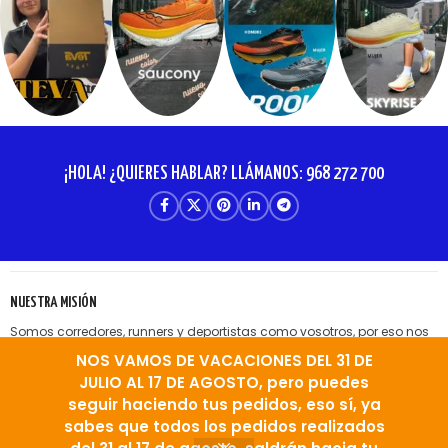
¡HOLA! ¿QUIERES HABLAR? LLÁMANOS: 968 272 700
NUESTRA MISIÓN
Somos corredores, runners y deportistas como vosotros, por eso nos
gusta disponer de buenos materiales para disfrutar de nuestra
NOS VAMOS DE VACACIONES DEL 31 DE
afición. Rannersmurcia nació para que todos nosotros podamos
encontrar esas zapatillas, esa ropa, esos accesorios deportivos que,
JULIO AL 17 DE AGOSTO, pero puedes
a veces, son tan difíciles de conseguir y que nosotros ponemos a
seguir haciendo tus pedidos, eso sí, ya
vuestra disposición en Murcia.
sabes que todos los pedidos realizados