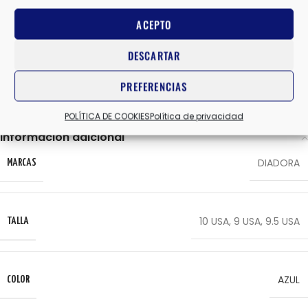
Comparar
Añadir a la lista de deseos
ACEPTO
SKU:
101182068
DESCARTAR
Categorías:
DIADORA
,
UNISEX
,
ZAPATILLAS RUNNING PLACA
HOMBRE
PREFERENCIAS
Share:
POLÍTICA DE COOKIES
Política de privacidad
Información adicional
DIADORA
MARCAS
10 USA
,
9 USA
,
9.5 USA
TALLA
AZUL
COLOR