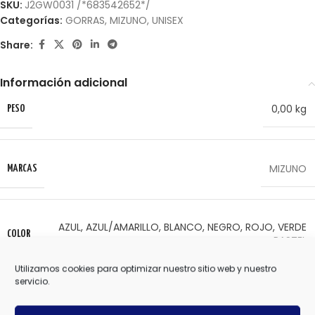
SKU:
J2GW0031 /*683542652*/
Categorías:
GORRAS
,
MIZUNO
,
UNISEX
Share:
Información adicional
0,00 kg
PESO
MIZUNO
MARCAS
AZUL
,
AZUL/AMARILLO
,
BLANCO
,
NEGRO
,
ROJO
,
VERDE
COLOR
PASTEL
Utilizamos cookies para optimizar nuestro sitio web y nuestro
Valoraciones (0)
servicio.