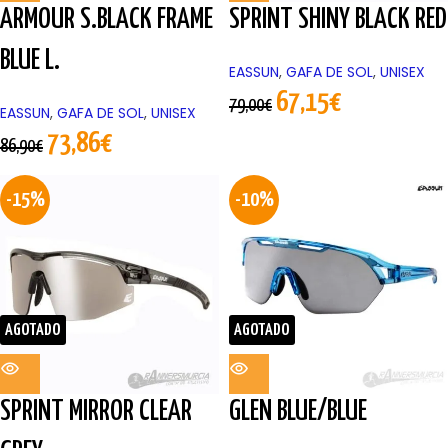
ARMOUR S.BLACK FRAME
SPRINT SHINY BLACK RED
BLUE L.
EASSUN
,
GAFA DE SOL
,
UNISEX
67,15
€
79,00
€
EASSUN
,
GAFA DE SOL
,
UNISEX
73,86
€
86,90
€
-15%
-10%
AGOTADO
AGOTADO
SPRINT MIRROR CLEAR
GLEN BLUE/BLUE