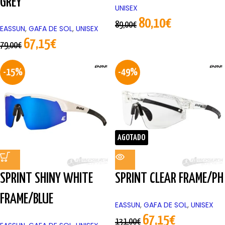
GREY
UNISEX
80,10
€
89,00
€
EASSUN
,
GAFA DE SOL
,
UNISEX
67,15
€
79,00
€
-15%
-49%
AGOTADO
SPRINT SHINY WHITE
SPRINT CLEAR FRAME/PH
FRAME/BLUE
EASSUN
,
GAFA DE SOL
,
UNISEX
67,15
€
131,00
€