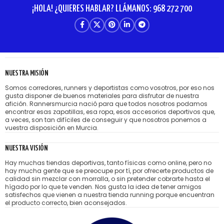
¡HOLA! ¿QUIERES HABLAR? LLÁMANOS: 968 272 700
NUESTRA MISIÓN
Somos corredores, runners y deportistas como vosotros, por eso nos
gusta disponer de buenos materiales para disfrutar de nuestra
afición. Rannersmurcia nació para que todos nosotros podamos
encontrar esas zapatillas, esa ropa, esos accesorios deportivos que,
a veces, son tan difíciles de conseguir y que nosotros ponemos a
vuestra disposición en Murcia.
NUESTRA VISIÓN
Hay muchas tiendas deportivas, tanto físicas como online, pero no
hay mucha gente que se preocupe por tí, por ofrecerte productos de
calidad sin mezclar con morralla, o sin pretender cobrarte hasta el
hígado por lo que te venden. Nos gusta la idea de tener amigos
satisfechos que vienen a nuestra tienda running porque encuentran
el producto correcto, bien aconsejados.