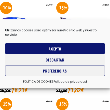
-10%
-15%
Utilizamos cookies para optimizar nuestro sitio web y nuestro
servicio.
ACEPTO
FARTLEK MATT BLACK
MARATHON S BLACK
DESCARTAR
FRAME/BLUE L
FRAME/BLUE L
PREFERENCIAS
POLÍTICA DE COOKIES
Política de privacidad
EASSUN
,
GAFA DE SOL
,
UNISEX
EASSUN
,
GAFA DE SOL
,
UNISEX
78,21
€
71,82
€
86,90
€
84,50
€
-15%
-15%