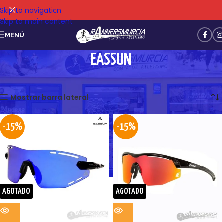
Skip to navigation
Skip to main content
MENÚ
EASSUN
Mostrando 1–12 de 19 resultados
Mostrar barra lateral
-15%
-15%
AGOTADO
AGOTADO