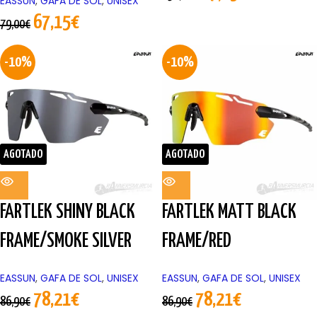
EASSUN
,
GAFA DE SOL
,
UNISEX
67,15
€
79,00
€
-10%
-10%
AGOTADO
AGOTADO
FARTLEK SHINY BLACK
FARTLEK MATT BLACK
FRAME/SMOKE SILVER
FRAME/RED
EASSUN
,
GAFA DE SOL
,
UNISEX
EASSUN
,
GAFA DE SOL
,
UNISEX
78,21
€
78,21
€
86,90
€
86,90
€