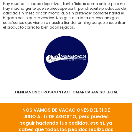
Hay muchas tiendas deportivas, tanto físicas como online, pero no
hay mucha gente que se preocupe por tí, por ofrecerte productos de
calidad sin mezclar con morralla, o sin pretender cobrarte hasta el
hígado por lo que te venden. Nos gusta la idea de tener amigos
satisfechos que vienen a nuestra tienda running porque encuentran
el producto correcto, bien aconsejados.
TIENDA
NOSOTROS
CONTACTO
MARCAS
AVISO LEGAL
PRIVACIDAD Y COOKIES
CONDICIONES DE VENTA
NOS VAMOS DE VACACIONES DEL 31 DE
JULIO AL 17 DE AGOSTO, pero puedes
seguir haciendo tus pedidos, eso sí, ya
RANNERSMURCIA | TIENDA ESPECIALISTA - TODO EN RUNNING AQUÍ ©
sabes que todos los pedidos realizados