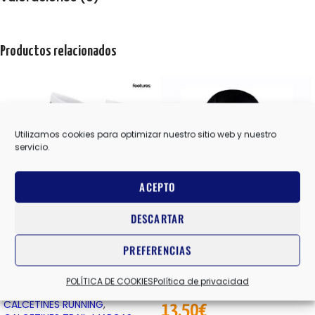
Productos relacionados
Utilizamos cookies para optimizar nuestro sitio web y nuestro
servicio.
AGOTADO
ACEPTO
DESCARTAR
ELITE LIGHT CUSHION
REBEL
PREFERENCIAS
MINI CREW
GLOBAL
,
GORROS
,
LURBEL
,
POLÍTICA DE COOKIES
Política de privacidad
UNISEX
CALCETINES RUNNING
,
13,50
€