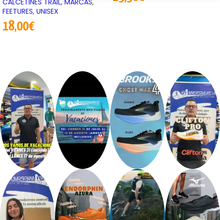
CALCETINES TRAIL
,
MARCAS
,
FEETURES
,
UNISEX
18,00
€