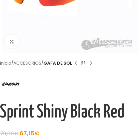
Haga Click para agrandar
Inicio
ACCESORIOS
GAFA DE SOL
Sprint Shiny Black Red
67,15
€
79,00
€