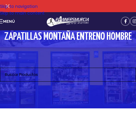
Skip to navigation
Skip to main content
MENÚ
ZAPATILLAS MONTAÑA ENTRENO HOMBRE
No se han encontrado productos que coincidan con tu
selección.