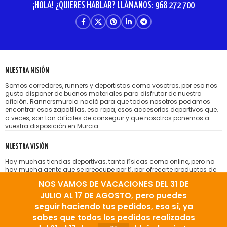
¡HOLA! ¿QUIERES HABLAR? LLÁMANOS: 968 272 700
NUESTRA MISIÓN
Somos corredores, runners y deportistas como vosotros, por eso nos
gusta disponer de buenos materiales para disfrutar de nuestra
afición. Rannersmurcia nació para que todos nosotros podamos
encontrar esas zapatillas, esa ropa, esos accesorios deportivos que,
a veces, son tan difíciles de conseguir y que nosotros ponemos a
vuestra disposición en Murcia.
NUESTRA VISIÓN
Hay muchas tiendas deportivas, tanto físicas como online, pero no
hay mucha gente que se preocupe por tí, por ofrecerte productos de
calidad sin mezclar con morralla, o sin pretender cobrarte hasta el
NOS VAMOS DE VACACIONES DEL 31 DE
hígado por lo que te venden. Nos gusta la idea de tener amigos
satisfechos que vienen a nuestra tienda running porque encuentran
JULIO AL 17 DE AGOSTO, pero puedes
el producto correcto, bien aconsejados.
seguir haciendo tus pedidos, eso sí, ya
sabes que todos los pedidos realizados