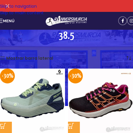
Skip to navigation
Skip to main content
MENÚ
38.5
Mostrando los 4 resultados
Mostrar barra lateral
-30%
-30%