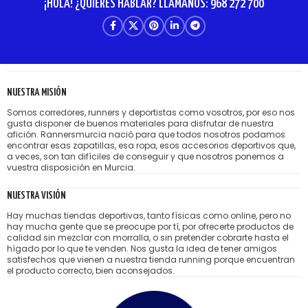
¡HOLA! ¿QUIERES HABLAR? LLÁMANOS: 968 272 700
NUESTRA MISIÓN
Somos corredores, runners y deportistas como vosotros, por eso nos
gusta disponer de buenos materiales para disfrutar de nuestra
afición. Rannersmurcia nació para que todos nosotros podamos
encontrar esas zapatillas, esa ropa, esos accesorios deportivos que,
a veces, son tan difíciles de conseguir y que nosotros ponemos a
vuestra disposición en Murcia.
NUESTRA VISIÓN
Hay muchas tiendas deportivas, tanto físicas como online, pero no
hay mucha gente que se preocupe por tí, por ofrecerte productos de
calidad sin mezclar con morralla, o sin pretender cobrarte hasta el
hígado por lo que te venden. Nos gusta la idea de tener amigos
satisfechos que vienen a nuestra tienda running porque encuentran
el producto correcto, bien aconsejados.