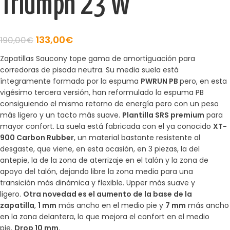
Triumph 23 W
133,00
€
190,00
€
Zapatillas Saucony tope gama de amortiguación para
corredoras de pisada neutra. Su media suela está
íntegramente formada por la espuma
PWRUN PB
pero, en esta
vigésimo tercera versión, han reformulado la espuma PB
consiguiendo el mismo retorno de energía pero con un peso
más ligero y un tacto más suave.
Plantilla SRS premium
para
mayor confort. La suela está fabricada con el ya conocido
XT-
900 Carbon Rubber
, un material bastante resistente al
desgaste, que viene, en esta ocasión, en 3 piezas, la del
antepie, la de la zona de aterrizaje en el talón y la zona de
apoyo del talón, dejando libre la zona media para una
transición más dinámica y flexible. Upper más suave y
ligero.
Otra novedad es el aumento de la base de la
zapatilla
,
1 mm
más ancho en el medio pie y
7 mm
más ancho
en la zona delantera, lo que mejora el confort en el medio
pie.
Drop 10 mm
.