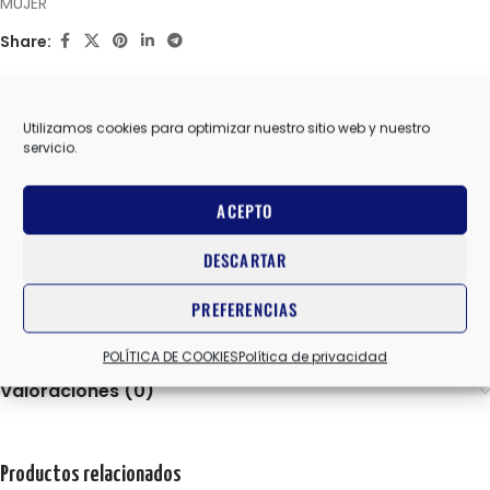
MUJER
Share:
Información adicional
Utilizamos cookies para optimizar nuestro sitio web y nuestro
SAUCONY
MARCAS
servicio.
ACEPTO
10 USA
,
7 USA
,
7.5 USA
,
8 USA
,
8.5 USA
,
9 USA
,
9.5 USA
TALLA
DESCARTAR
PREFERENCIAS
AZUL MARINO
,
BURDEOS
COLOR
POLÍTICA DE COOKIES
Política de privacidad
Valoraciones (0)
Productos relacionados