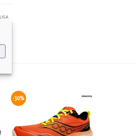
 USA
ILLO
-30%
-30%