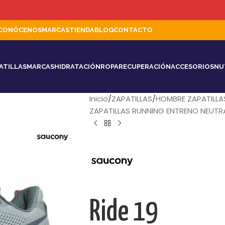
CONÓCENOS
MARCAS
TIENDA
BLOG
CONTACTO
ATILLAS
MARCAS
HIDRATACIÓN
ROPA
RECUPERACIÓN
ACCESORIOS
NU
Inicio
ZAPATILLAS
HOMBRE ZAPATILLA
ZAPATILLAS RUNNING ENTRENO NEUT
Ride 19