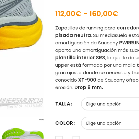
112,00
€
-
160,00
€
Zapatillas de running para
corredor
pisada neutra
. Su mediasuela est
amortiguación de Saucony
PWRRUN
aporta una amortiguación más suave,
plantilla interior SRS
, lo que le da
upper está formado por una malla 
gran ajuste donde se necesita y trans
conocido
XT-900
de Saucony ofrece
erosión.
Drop 8 mm.
TALLA
COLOR