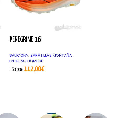
PEREGRINE 16
RIDE TR 2
SAUCONY
,
ZAPATILLAS MONTAÑA
SAUCONY
,
ZAP
ENTRENO HOMBRE
ENTRENO HOM
112,00
€
108,
160,00
€
155,00
€