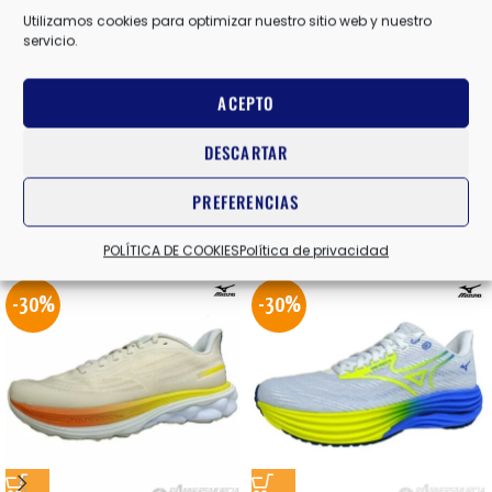
Utilizamos cookies para optimizar nuestro sitio web y nuestro
servicio.
NEGRO/NARANJA
,
NEGRO/NEGRO
COLOR
ACEPTO
DESCARTAR
Valoraciones (0)
PREFERENCIAS
Productos relacionados
POLÍTICA DE COOKIES
Política de privacidad
-30%
-30%