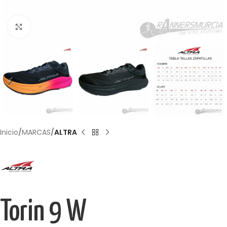
Haga Click para agrandar
Inicio
MARCAS
ALTRA
Torin 9 W