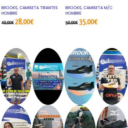
BROOKS
,
CAMISETA TIRANTES
BROOKS
,
CAMISETA M/C
HOMBRE
HOMBRE
28,00
€
35,00
€
40,00
€
50,00
€