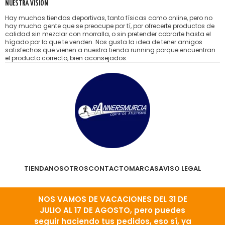
NUESTRA VISIÓN
Hay muchas tiendas deportivas, tanto físicas como online, pero no
hay mucha gente que se preocupe por tí, por ofrecerte productos de
calidad sin mezclar con morralla, o sin pretender cobrarte hasta el
hígado por lo que te venden. Nos gusta la idea de tener amigos
satisfechos que vienen a nuestra tienda running porque encuentran
el producto correcto, bien aconsejados.
TIENDA
NOSOTROS
CONTACTO
MARCAS
AVISO LEGAL
PRIVACIDAD Y COOKIES
CONDICIONES DE VENTA
NOS VAMOS DE VACACIONES DEL 31 DE
JULIO AL 17 DE AGOSTO, pero puedes
seguir haciendo tus pedidos, eso sí, ya