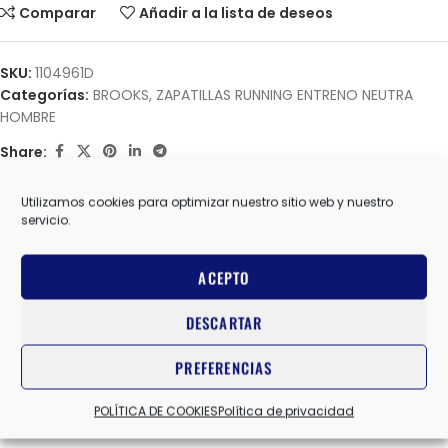
Comparar
Añadir a la lista de deseos
SKU:
1104961D
Categorías:
BROOKS
,
ZAPATILLAS RUNNING ENTRENO NEUTRA
HOMBRE
Share:
Utilizamos cookies para optimizar nuestro sitio web y nuestro
Información adicional
servicio.
BROOKS
MARCAS
ACEPTO
DESCARTAR
10 USA
,
10.5 USA
,
11 USA
,
11.5 USA
,
12 USA
,
8 USA
,
8.5 USA
,
TALLA
9 USA
,
9.5 USA
PREFERENCIAS
POLÍTICA DE COOKIES
Política de privacidad
NEGRO/AZUL
COLOR