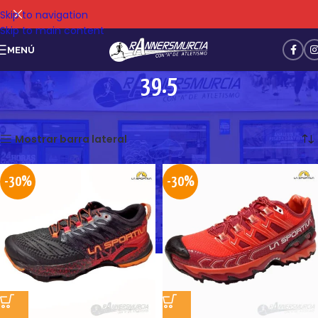
Skip to navigation
Skip to main content
MENÚ
39.5
Mostrando los 2 resultados
Mostrar barra lateral
-30%
-30%