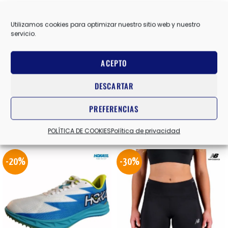
10 USA
,
7 USA
,
7.5 USA
,
8 USA
,
8.5 USA
,
9 USA
,
9.5 USA
TALLA
Utilizamos cookies para optimizar nuestro sitio web y nuestro
servicio.
ACEPTO
NEGRO/AZUL
COLOR
DESCARTAR
Valoraciones (0)
PREFERENCIAS
Productos relacionados
POLÍTICA DE COOKIES
Política de privacidad
-20%
-30%