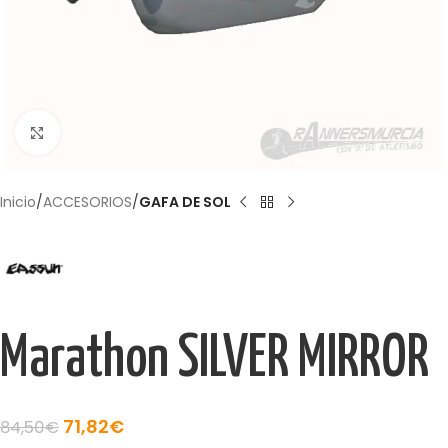
Haga Click para agrandar
Inicio
ACCESORIOS
GAFA DE SOL
Marathon SILVER MIRROR
71,82
€
84,50
€