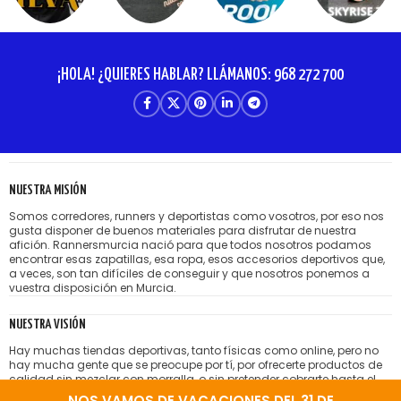
¡HOLA! ¿QUIERES HABLAR? LLÁMANOS: 968 272 700
NUESTRA MISIÓN
Somos corredores, runners y deportistas como vosotros, por eso nos
gusta disponer de buenos materiales para disfrutar de nuestra
afición. Rannersmurcia nació para que todos nosotros podamos
encontrar esas zapatillas, esa ropa, esos accesorios deportivos que,
a veces, son tan difíciles de conseguir y que nosotros ponemos a
vuestra disposición en Murcia.
NUESTRA VISIÓN
Hay muchas tiendas deportivas, tanto físicas como online, pero no
hay mucha gente que se preocupe por tí, por ofrecerte productos de
calidad sin mezclar con morralla, o sin pretender cobrarte hasta el
hígado por lo que te venden. Nos gusta la idea de tener amigos
NOS VAMOS DE VACACIONES DEL 31 DE