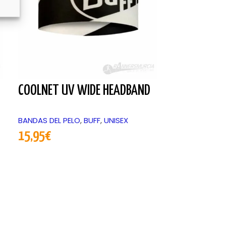
COOLNET UV WIDE HEADBAND
ZERO MANG
BANDAS DEL PELO
,
BUFF
,
UNISEX
MANGUITOS
,
S
15,95
€
16,30
€
-
19