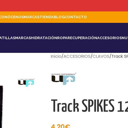
CONÓCENOS
MARCAS
TIENDA
BLOG
CONTACTO
ATILLAS
MARCAS
HIDRATACIÓN
ROPA
RECUPERACIÓN
ACCESORIOS
NU
Inicio
ACCESORIOS
CLAVOS
Track S
Track SPIKES 
4,20
€