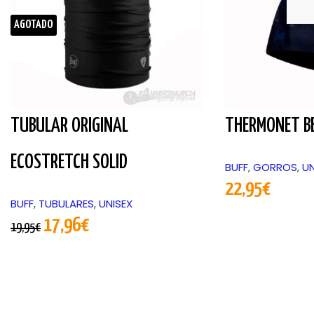
AGOTADO
TUBULAR ORIGINAL
THERMONET B
ECOSTRETCH SOLID
BUFF
,
GORROS
,
UN
22,95
€
BUFF
,
TUBULARES
,
UNISEX
17,96
€
19,95
€