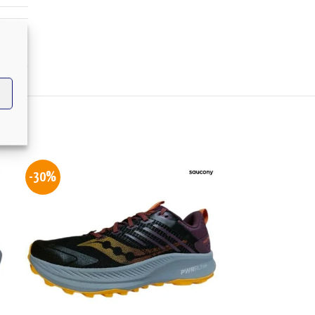
OJO
-30%
-30%