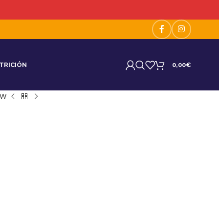
TRICIÓN
0,00
€
 W