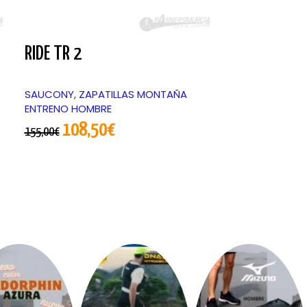
RIDE TR 2
ENDORPHIN 
SAUCONY
,
ZAPATILLAS MONTAÑA
SAUCONY
,
ZAP
ENTRENO HOMBRE
COMPETICIÓN
RUNNING MIXT
108,50
€
155,00
€
140,
200,00
€