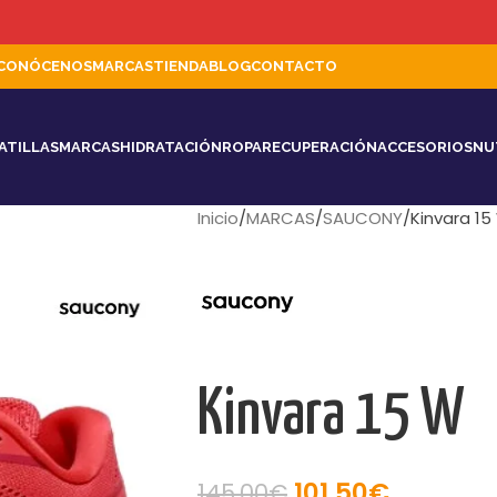
CONÓCENOS
MARCAS
TIENDA
BLOG
CONTACTO
ATILLAS
MARCAS
HIDRATACIÓN
ROPA
RECUPERACIÓN
ACCESORIOS
NU
Inicio
MARCAS
SAUCONY
Kinvara 15
Kinvara 15 W
101,50
€
145,00
€