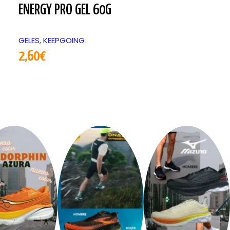
ENERGY PRO GEL 60G
ENERGY PRO
GELES
,
KEEPGOING
GELES
,
KEEPGO
2,60
€
2,20
€