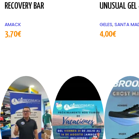
RECOVERY BAR
UNUSUAL GEL 
AMACK
GELES
,
SANTA MA
3,70
€
4,00
€