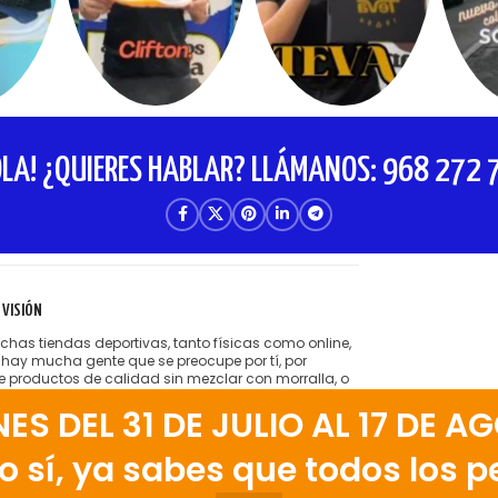
OLA! ¿QUIERES HABLAR? LLÁMANOS: 968 272 
 VISIÓN
has tiendas deportivas, tanto físicas como online,
 hay mucha gente que se preocupe por tí, por
te productos de calidad sin mezclar con morralla, o
tender cobrarte hasta el hígado por lo que te venden.
 DEL 31 DE JULIO AL 17 DE AG
ta la idea de tener amigos satisfechos que vienen a
 tienda running porque encuentran el producto
o, bien aconsejados.
 sí, ya sabes que todos los pe