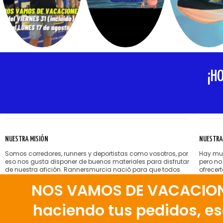
¡H
NUESTRA MISIÓN
NUESTRA
Somos corredores, runners y deportistas como vosotros, por
Hay muc
eso nos gusta disponer de buenos materiales para disfrutar
pero no
de nuestra afición. Rannersmurcia nació para que todos
ofrecer
nosotros podamos encontrar esas zapatillas, esa ropa,
sin pre
NOS VAMOS DE VACACIONES
esos accesorios deportivos que, a veces, son tan difíciles
Nos gus
de conseguir y que nosotros ponemos a vuestra
nuestra
disposición en Murcia.
correct
haciendo tus pedidos, eso