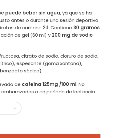
se puede beber sin agua
, ya que se ha
justo antes o durante una sesión deportiva
hidratos de carbono
2:1
. Contiene
30 gramos
cación de gel (60 ml) y
200 mg de sodio
fructosa, citrato de sodio, cloruro de sodio,
cítrico), espesante (goma xantana),
 benzoato sódico).
levado de
cafeína 125mg /100 ml
. No
 embarazadas o en período de lactancia.