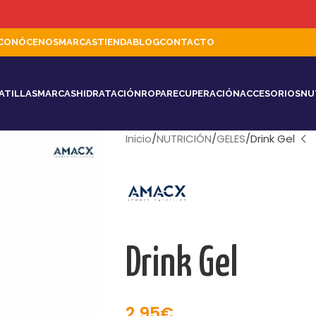
CONÓCENOS
MARCAS
TIENDA
BLOG
CONTACTO
ATILLAS
MARCAS
HIDRATACIÓN
ROPA
RECUPERACIÓN
ACCESORIOS
NU
Inicio
NUTRICIÓN
GELES
Drink Gel
Drink Gel
2,95
€