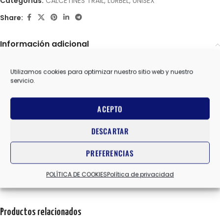
Categorías:
CALCETINES TRAIL
,
LURBEL
,
UNISEX
Share:
Información adicional
LURBEL
MARCAS
Utilizamos cookies para optimizar nuestro sitio web y nuestro
servicio.
L
,
M
,
S
,
XL
TALLA
ACEPTO
DESCARTAR
BLANCO/MARRON
COLOR
PREFERENCIAS
Valoraciones (0)
POLÍTICA DE COOKIES
Política de privacidad
Productos relacionados