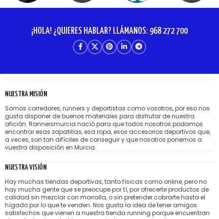
¡HOLA! ¿QUIERES HABLAR? LLÁMANOS: 968 272 700
NUESTRA MISIÓN
Somos corredores, runners y deportistas como vosotros, por eso nos
gusta disponer de buenos materiales para disfrutar de nuestra
afición. Rannersmurcia nació para que todos nosotros podamos
encontrar esas zapatillas, esa ropa, esos accesorios deportivos que,
a veces, son tan difíciles de conseguir y que nosotros ponemos a
vuestra disposición en Murcia.
NUESTRA VISIÓN
Hay muchas tiendas deportivas, tanto físicas como online, pero no
hay mucha gente que se preocupe por tí, por ofrecerte productos de
calidad sin mezclar con morralla, o sin pretender cobrarte hasta el
hígado por lo que te venden. Nos gusta la idea de tener amigos
satisfechos que vienen a nuestra tienda running porque encuentran