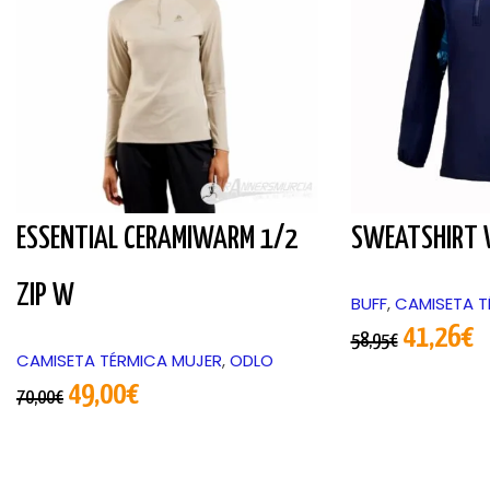
ESSENTIAL CERAMIWARM 1/2
SWEATSHIRT
ZIP W
BUFF
,
CAMISETA T
41,26
€
58,95
€
CAMISETA TÉRMICA MUJER
,
ODLO
49,00
€
70,00
€