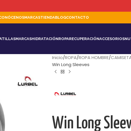
CONÓCENOS
MARCAS
TIENDA
BLOG
CONTACTO
ATILLAS
MARCAS
HIDRATACIÓN
ROPA
RECUPERACIÓN
ACCESORIOS
NU
Inicio
ROPA
ROPA HOMBRE
CAMISET
Win Long Sleeves
Win Long Slee