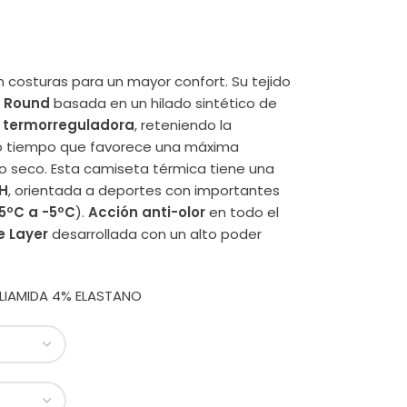
sin costuras para un mayor confort. Su tejido
 Round
basada en un hilado sintético de
n
termorreguladora
, reteniendo la
smo tiempo que favorece una máxima
o seco. Esta camiseta térmica tiene una
H
, orientada a deportes con importantes
15ºC a -5ºC
).
Acción anti-olor
en todo el
e Layer
desarrollada con un alto poder
OLIAMIDA 4% ELASTANO