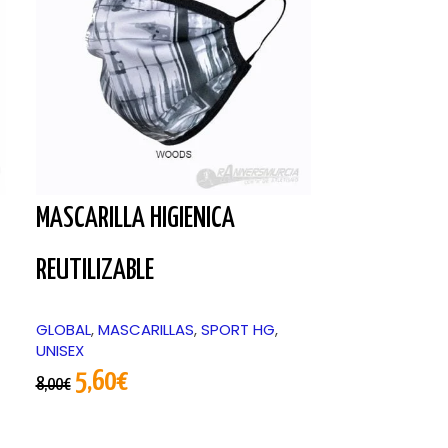
MASCARILLA HIGIENICA
BAND NAR
REUTILIZABLE
BANDAS DEL PE
7,90
€
GLOBAL
,
MASCARILLAS
,
SPORT HG
,
UNISEX
5,60
€
8,00
€