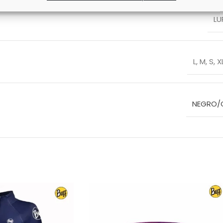
LU
L
,
M
,
S
,
X
NEGRO/