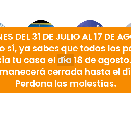
 DEL 31 DE JULIO AL 17 DE AG
 sí, ya sabes que todos los pe
ia tu casa el día 18 de agosto
manecerá cerrada hasta el dí
Perdona las molestias.
OLA! ¿QUIERES HABLAR? LLÁMANOS: 968 272 