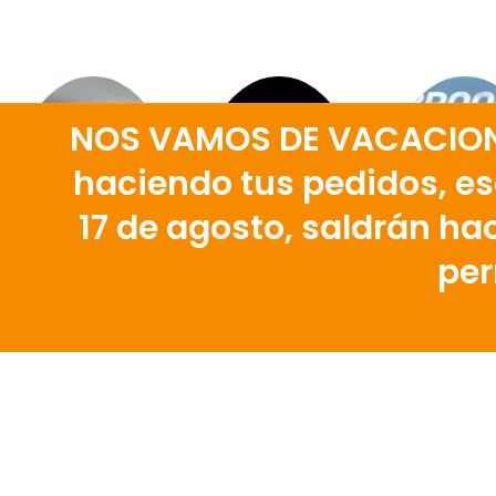
NOS VAMOS DE VACACIONES
haciendo tus pedidos, eso
17 de agosto, saldrán hac
per
¡H