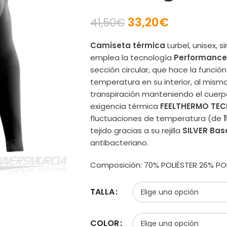
33,20
€
41,50
€
Camiseta térmica
Lurbel, unisex, 
emplea la tecnología
Performance
sección circular, que hace la funció
temperatura en su interior, al mi
transpiración manteniendo el cuerp
exigencia térmica
FEELTHERMO TEC
fluctuaciones de temperatura (de
tejido gracias a su rejilla
SILVER Bas
antibacteriano.
Composición: 70% POLIÉSTER 26% P
TALLA
COLOR