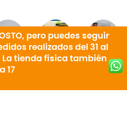
OSTO, pero puedes seguir
didos realizados del 31 al
. La tienda física también
a 17
700