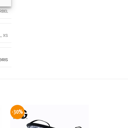
RBEL
L
,
XS
GRIS
-30%